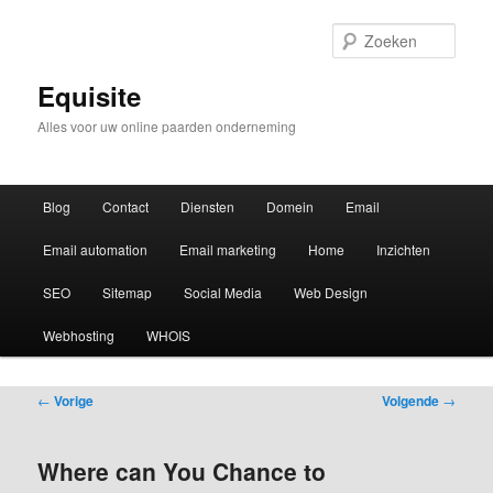
Zoek
Equisite
Alles voor uw online paarden onderneming
Hoofdmenu
Blog
Contact
Diensten
Domein
Email
Email automation
Email marketing
Home
Inzichten
SEO
Sitemap
Social Media
Web Design
Webhosting
WHOIS
Bericht
←
Vorige
Volgende
→
navigatie
Where can You Chance to