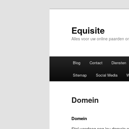
Equisite
Alles voor uw online paarden 
Hoofdmenu
Blog
Contact
Diensten
Sitemap
Social Media
W
Domein
Domein
Stel vandaag nog jou domein na