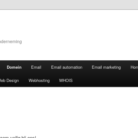
onderneming
Domein
Email
Email automation
Email marketing
Ho
eb Design
Webhosting
WHOIS
am veilig bij ons!