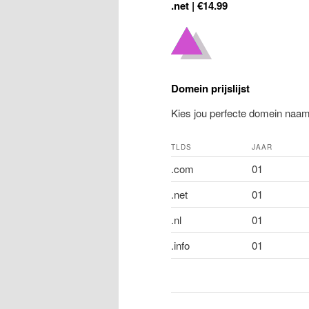
.net | €14.99
Domein prijslijst
Kies jou perfecte domein naa
TLDS
JAAR
.com
01
.net
01
.nl
01
.info
01