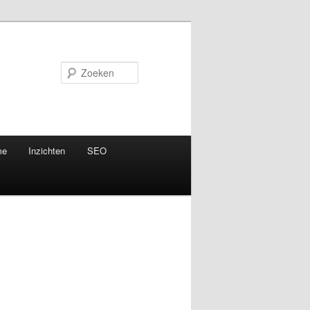
Zoeken
me
Inzichten
SEO