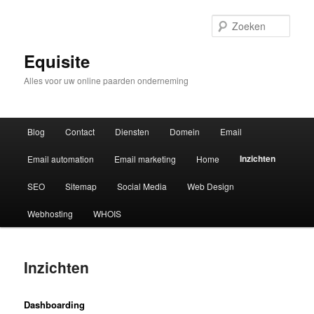
Zoek
Equisite
Alles voor uw online paarden onderneming
Hoofdmenu
Blog
Contact
Diensten
Domein
Email
Inzichten
Email automation
Email marketing
Home
SEO
Sitemap
Social Media
Web Design
Webhosting
WHOIS
Inzichten
Dashboarding