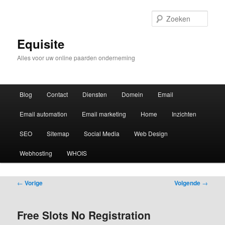
Zoek
Equisite
Alles voor uw online paarden onderneming
Hoofdmenu
Blog
Contact
Diensten
Domein
Email
Email automation
Email marketing
Home
Inzichten
SEO
Sitemap
Social Media
Web Design
Webhosting
WHOIS
Bericht
←
Vorige
Volgende
→
navigatie
Free Slots No Registration