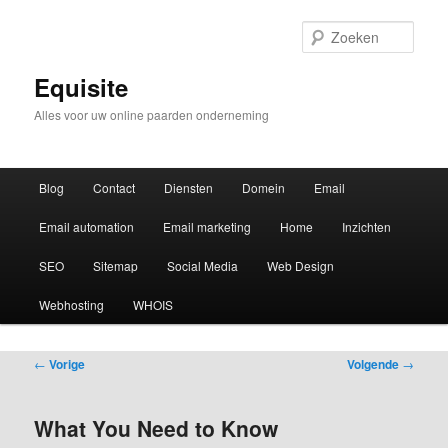
Zoek
Equisite
Alles voor uw online paarden onderneming
Hoofdmenu
Blog
Contact
Diensten
Domein
Email
Email automation
Email marketing
Home
Inzichten
SEO
Sitemap
Social Media
Web Design
Webhosting
WHOIS
Bericht
←
Vorige
Volgende
→
navigatie
What You Need to Know