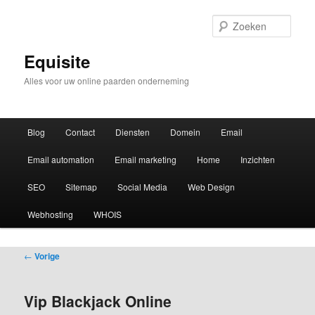
Zoek
Equisite
Alles voor uw online paarden onderneming
Hoofdmenu
Blog
Contact
Diensten
Domein
Email
Email automation
Email marketing
Home
Inzichten
SEO
Sitemap
Social Media
Web Design
Webhosting
WHOIS
Bericht
←
Vorige
navigatie
Vip Blackjack Online