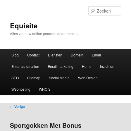
Zoek
Equisite
Alles voor uw online paarden onderneming
Hoofdmenu
Blog
Contact
Diensten
Domein
Email
Email automation
Email marketing
Home
Inzichten
SEO
Sitemap
Social Media
Web Design
Webhosting
WHOIS
Bericht
←
Vorige
navigatie
Sportgokken Met Bonus