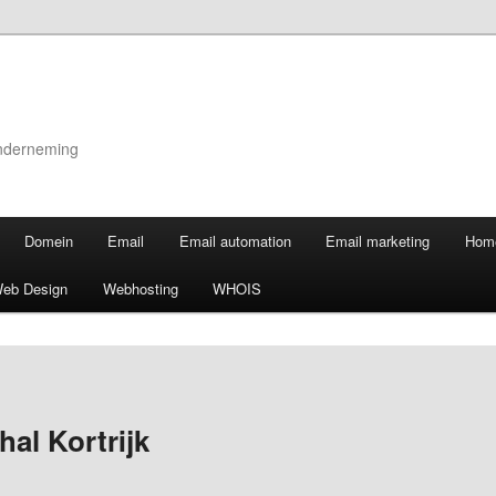
onderneming
Domein
Email
Email automation
Email marketing
Hom
eb Design
Webhosting
WHOIS
al Kortrijk