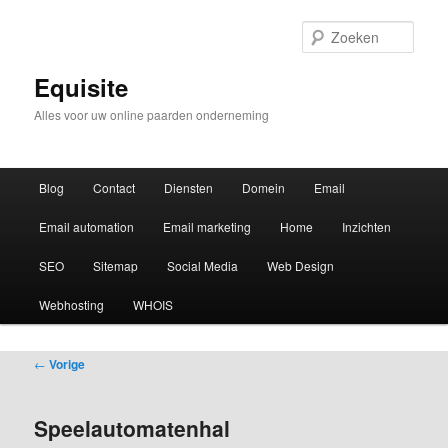
Zoek
Equisite
Alles voor uw online paarden onderneming
Hoofdmenu
Blog
Contact
Diensten
Domein
Email
Email automation
Email marketing
Home
Inzichten
SEO
Sitemap
Social Media
Web Design
Webhosting
WHOIS
Bericht
←
Vorige
navigatie
Speelautomatenhal