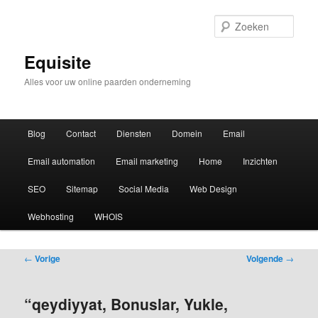
Zoek
Equisite
Alles voor uw online paarden onderneming
Hoofdmenu
Blog
Contact
Diensten
Domein
Email
Email automation
Email marketing
Home
Inzichten
SEO
Sitemap
Social Media
Web Design
Webhosting
WHOIS
Bericht
←
Vorige
Volgende
→
navigatie
“qeydiyyat, Bonuslar, Yukle,