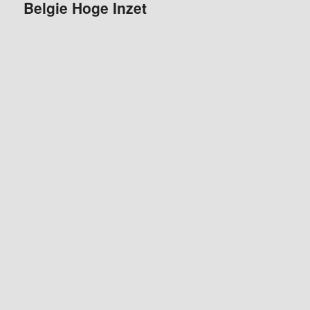
Belgie Hoge Inzet