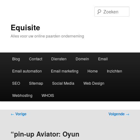
Zoek
Equisite
Alles voor uw online paarden onderneming
Hoofdmenu
Blog
Contact
Diensten
Domein
Email
Email automation
Email marketing
Home
Inzichten
SEO
Sitemap
Social Media
Web Design
Webhosting
WHOIS
Bericht
←
Vorige
Volgende
→
navigatie
“pin-up Aviator: Oyun