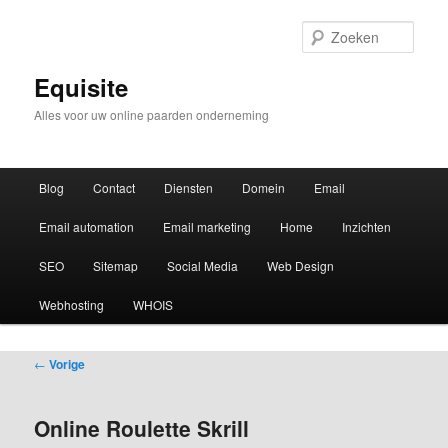
Zoek
Equisite
Alles voor uw online paarden onderneming
Hoofdmenu
Blog
Contact
Diensten
Domein
Email
Email automation
Email marketing
Home
Inzichten
SEO
Sitemap
Social Media
Web Design
Webhosting
WHOIS
Bericht
←
Vorige
navigatie
Online Roulette Skrill