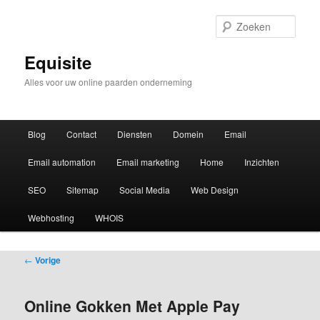
Zoek
Equisite
Alles voor uw online paarden onderneming
Hoofdmenu
Blog
Contact
Diensten
Domein
Email
Email automation
Email marketing
Home
Inzichten
SEO
Sitemap
Social Media
Web Design
Webhosting
WHOIS
Bericht
←
Vorige
navigatie
Online Gokken Met Apple Pay