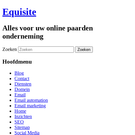
Equisite
Alles voor uw online paarden
onderneming
Zoeken
Hoofdmenu
Blog
Contact
Diensten
Domein
Email
Email automation
Email marketing
Home
Inzichten
SEO
Sitemap
Social Media