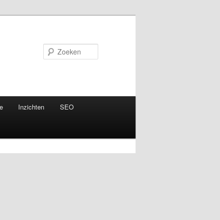
Zoeken
e
Inzichten
SEO