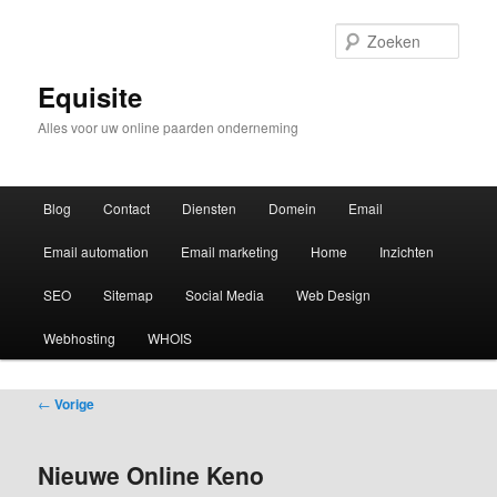
Zoek
Equisite
Alles voor uw online paarden onderneming
Hoofdmenu
Blog
Contact
Diensten
Domein
Email
Email automation
Email marketing
Home
Inzichten
SEO
Sitemap
Social Media
Web Design
Webhosting
WHOIS
Bericht
←
Vorige
navigatie
Nieuwe Online Keno