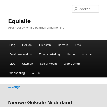
Zoek
Equisite
Alles voor uw online paarden onderneming
Hoofdmenu
Blog
Contact
Diensten
Domein
Email
Email automation
Email marketing
Home
Inzichten
SEO
Sitemap
Social Media
Web Design
Webhosting
WHOIS
Bericht
←
Vorige
navigatie
Nieuwe Goksite Nederland