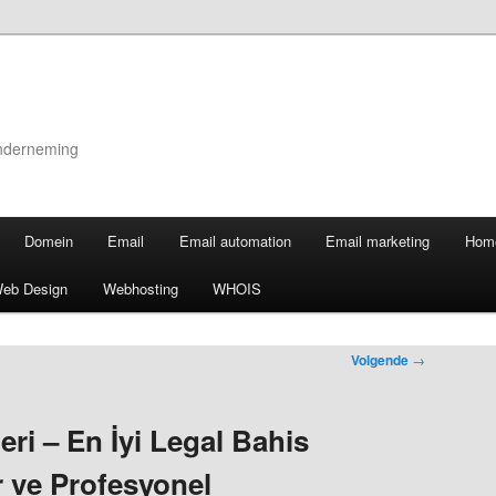
onderneming
Domein
Email
Email automation
Email marketing
Hom
eb Design
Webhosting
WHOIS
Volgende
→
eri – En İyi Legal Bahis
ir ve Profesyonel