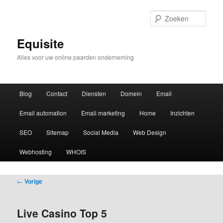
Zoek
Equisite
Alles voor uw online paarden onderneming
Hoofdmenu
Blog
Contact
Diensten
Domein
Email
Email automation
Email marketing
Home
Inzichten
SEO
Sitemap
Social Media
Web Design
Webhosting
WHOIS
Bericht
←
Vorige
navigatie
Live Casino Top 5