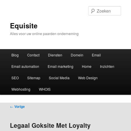
Zoek
Equisite
Alles voor uw online paarden onderneming
Hoofdmenu
Blog
Contact
Diensten
Domein
Email
Email automation
Email marketing
Home
Inzichten
SEO
Sitemap
Social Media
Web Design
Webhosting
WHOIS
Bericht
←
Vorige
navigatie
Legaal Goksite Met Loyalty