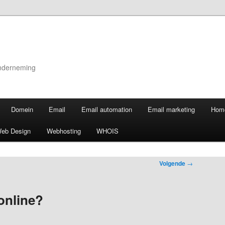
onderneming
Domein
Email
Email automation
Email marketing
Hom
eb Design
Webhosting
WHOIS
Volgende
→
 online?