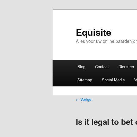
Equisite
Alles voor uw online paarden 
Hoofdmenu
Blog
Contact
Diensten
Sitemap
Social Media
W
Bericht
←
Vorige
navigatie
Is it legal to bet