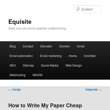
Zoek
Equisite
Alles voor uw online paarden onderneming
Hoofdmenu
Blog
Contact
Diensten
Domein
Email
Email automation
Email marketing
Home
Inzichten
SEO
Sitemap
Social Media
Web Design
Webhosting
WHOIS
Bericht
←
Vorige
Volgende
→
navigatie
How to Write My Paper Cheap