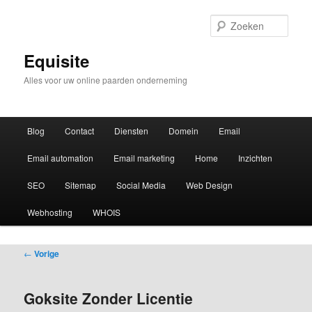
Zoek
Equisite
Alles voor uw online paarden onderneming
Hoofdmenu
Blog
Contact
Diensten
Domein
Email
Email automation
Email marketing
Home
Inzichten
SEO
Sitemap
Social Media
Web Design
Webhosting
WHOIS
Bericht
←
Vorige
navigatie
Goksite Zonder Licentie