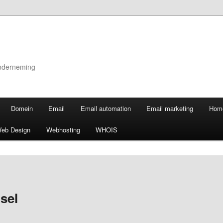
onderneming
Domein
Email
Email automation
Email marketing
Hom
eb Design
Webhosting
WHOIS
sel