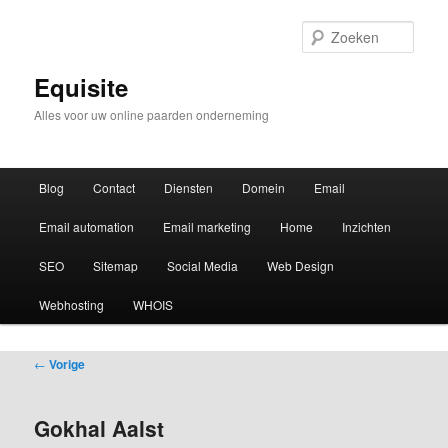
Zoek
Equisite
Alles voor uw online paarden onderneming
Hoofdmenu
Blog
Contact
Diensten
Domein
Email
Email automation
Email marketing
Home
Inzichten
SEO
Sitemap
Social Media
Web Design
Webhosting
WHOIS
Bericht
←
Vorige
navigatie
Gokhal Aalst