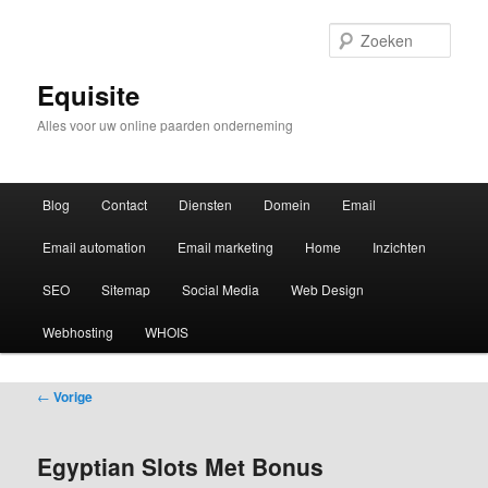
Zoek
Equisite
Alles voor uw online paarden onderneming
Hoofdmenu
Blog
Contact
Diensten
Domein
Email
Email automation
Email marketing
Home
Inzichten
SEO
Sitemap
Social Media
Web Design
Webhosting
WHOIS
Bericht
←
Vorige
navigatie
Egyptian Slots Met Bonus