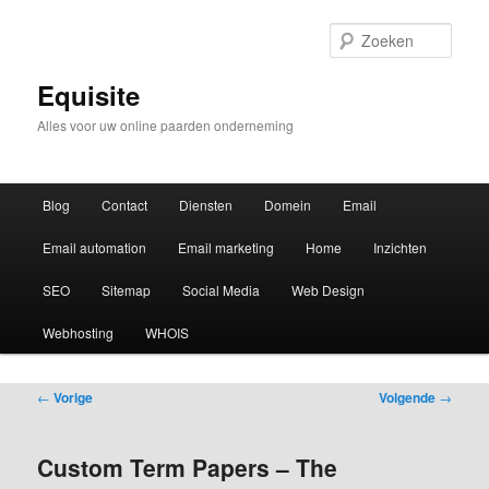
Zoek
Equisite
Alles voor uw online paarden onderneming
Hoofdmenu
Blog
Contact
Diensten
Domein
Email
Email automation
Email marketing
Home
Inzichten
SEO
Sitemap
Social Media
Web Design
Webhosting
WHOIS
Bericht
←
Vorige
Volgende
→
navigatie
Custom Term Papers – The