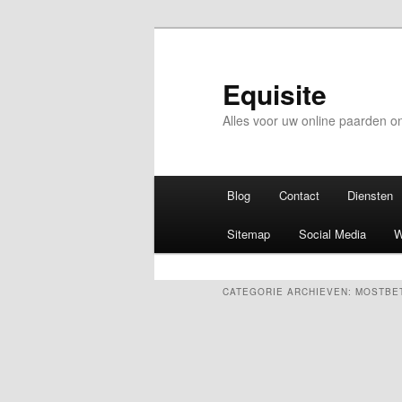
Equisite
Alles voor uw online paarden 
Hoofdmenu
Blog
Contact
Diensten
Sitemap
Social Media
W
CATEGORIE ARCHIEVEN:
MOSTBET