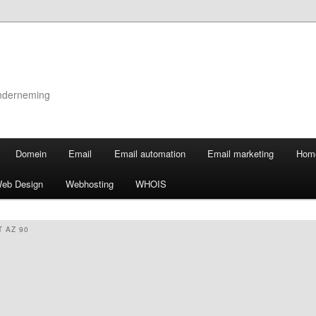
onderneming
Domein
Email
Email automation
Email marketing
Hom
eb Design
Webhosting
WHOIS
 AZ 90