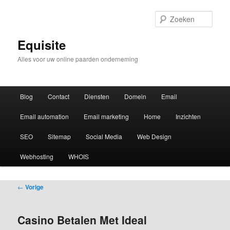
Zoek
Equisite
Alles voor uw online paarden onderneming
Hoofdmenu
Blog
Contact
Diensten
Domein
Email
Email automation
Email marketing
Home
Inzichten
SEO
Sitemap
Social Media
Web Design
Webhosting
WHOIS
Bericht
←
Vorige
navigatie
Casino Betalen Met Ideal