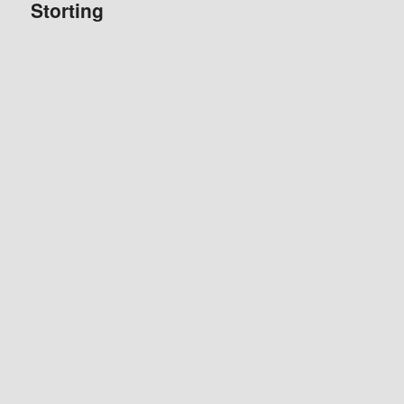
Storting