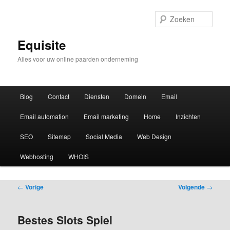
Zoek
Equisite
Alles voor uw online paarden onderneming
Hoofdmenu
Blog
Contact
Diensten
Domein
Email
Email automation
Email marketing
Home
Inzichten
SEO
Sitemap
Social Media
Web Design
Webhosting
WHOIS
Bericht
←
Vorige
Volgende
→
navigatie
Bestes Slots Spiel