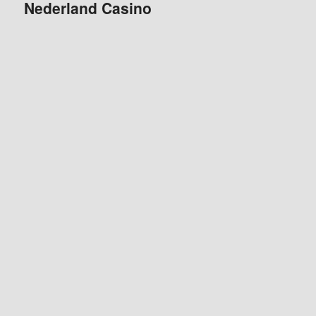
Nederland Casino