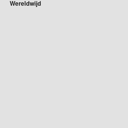
Wereldwijd