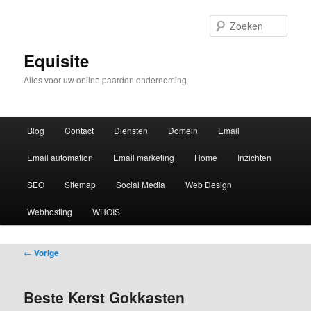
Zoek
Equisite
Alles voor uw online paarden onderneming
Hoofdmenu
Blog
Contact
Diensten
Domein
Email
Email automation
Email marketing
Home
Inzichten
SEO
Sitemap
Social Media
Web Design
Webhosting
WHOIS
Bericht
←
Vorige
navigatie
Beste Kerst Gokkasten