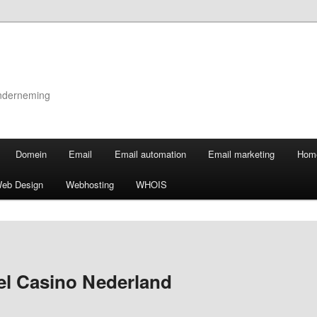
onderneming
Domein
Email
Email automation
Email marketing
Hom
eb Design
Webhosting
WHOIS
el Casino Nederland