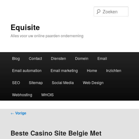
Zoek
Equisite
Alles voor uw online paarden onderneming
Hoofdmenu
Blog
Contact
Diensten
Domein
Email
Email automation
Email marketing
Home
Inzichten
SEO
Sitemap
Social Media
Web Design
Webhosting
WHOIS
Bericht
←
Vorige
navigatie
Beste Casino Site Belgie Met