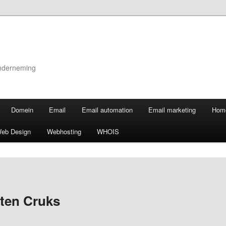
onderneming
Domein
Email
Email automation
Email marketing
Hom
eb Design
Webhosting
WHOIS
ten Cruks