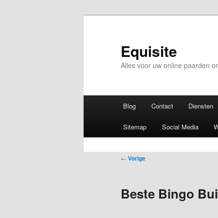
Equisite
Alles voor uw online paarden 
Hoofdmenu
Blog
Contact
Diensten
Sitemap
Social Media
W
Bericht
←
Vorige
navigatie
Beste Bingo Bui