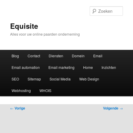
Zoek
Equisite
Alles voor uw online paarden onderneming
Hoofdmenu
Blog
Contact
Diensten
Domein
Email
Email automation
Email marketing
Home
Inzichten
SEO
Sitemap
Social Media
Web Design
Webhosting
WHOIS
Bericht
←
Vorige
Volgende
→
navigatie