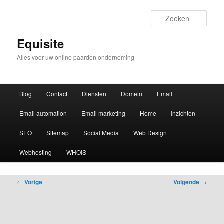
Zoek
Equisite
Alles voor uw online paarden onderneming
Hoofdmenu
Blog
Contact
Diensten
Domein
Email
Email automation
Email marketing
Home
Inzichten
SEO
Sitemap
Social Media
Web Design
Webhosting
WHOIS
Bericht
←
Vorige
Volgende
→
navigatie