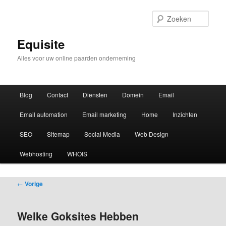
Zoek
Equisite
Alles voor uw online paarden onderneming
Hoofdmenu
Blog
Contact
Diensten
Domein
Email
Email automation
Email marketing
Home
Inzichten
SEO
Sitemap
Social Media
Web Design
Webhosting
WHOIS
Bericht
←
Vorige
navigatie
Welke Goksites Hebben