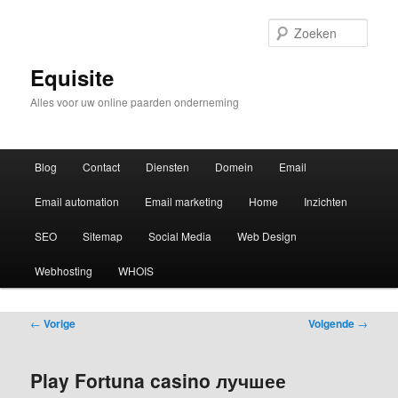
Zoek
Equisite
Alles voor uw online paarden onderneming
Hoofdmenu
Blog
Contact
Diensten
Domein
Email
Email automation
Email marketing
Home
Inzichten
SEO
Sitemap
Social Media
Web Design
Webhosting
WHOIS
Bericht
←
Vorige
Volgende
→
navigatie
Play Fortuna casino лучшее