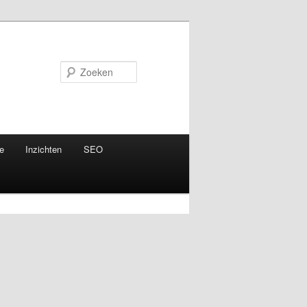
Zoeken
e
Inzichten
SEO