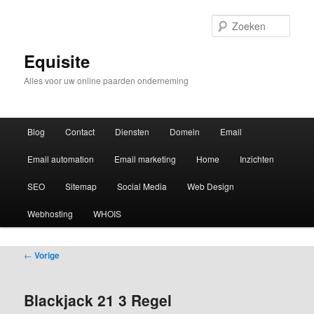
Zoek
Equisite
Alles voor uw online paarden onderneming
Hoofdmenu
Blog
Contact
Diensten
Domein
Email
Email automation
Email marketing
Home
Inzichten
SEO
Sitemap
Social Media
Web Design
Webhosting
WHOIS
Bericht
←
Vorige
navigatie
Blackjack 21 3 Regel