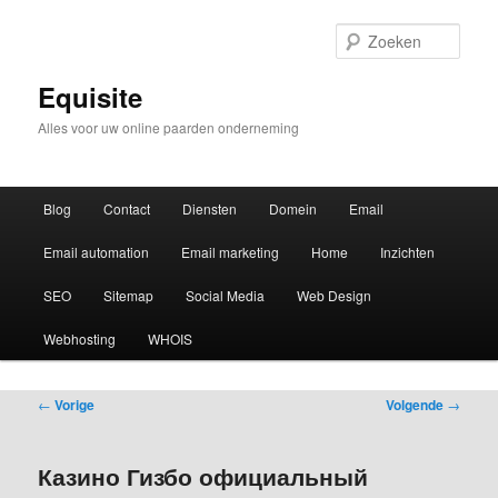
Zoek
Equisite
Alles voor uw online paarden onderneming
Hoofdmenu
Blog
Contact
Diensten
Domein
Email
Email automation
Email marketing
Home
Inzichten
SEO
Sitemap
Social Media
Web Design
Webhosting
WHOIS
Bericht
←
Vorige
Volgende
→
navigatie
Казино Гизбо официальный